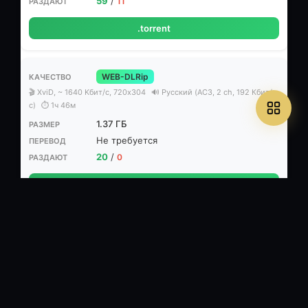
59
/
11
.torrent
WEB-DLRip
🎬 XviD, ~ 1640 Kбит/с, 720x304
🔊 Русский (AC3, 2 ch, 192 Кбит/
с)
⏱ 1ч 46м
1.37 ГБ
Не требуется
20
/
0
.torrent
WEB-DLRip (AVC)
🎬 MPEG-4 AVC, 1660 Кбит/с, 1024x428
🔊 Русский (AC3, 2 ch, 224
Кбит/с)
⏱ 1ч 46м
1.41 ГБ
Не требуется