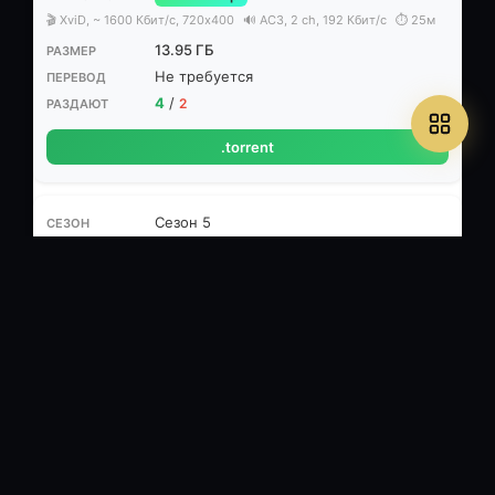
🎬 XviD, ~ 1600 Кбит/с, 720x400
🔊 AC3, 2 ch, 192 Кбит/с
⏱ 25м
13.95 ГБ
Не требуется
4
/
2
.torrent
Сезон 5
WEBRip (AVC)
🎬 MPEG-4 AVC, ~ 1600 Кбит/с, 1024x576, 25 кадр/с
🔊 Русский
(AC3, 2 ch, 192 Кбит/с)
⏱ 25м
3.77 ГБ
Не требуется
1
/
1
.torrent