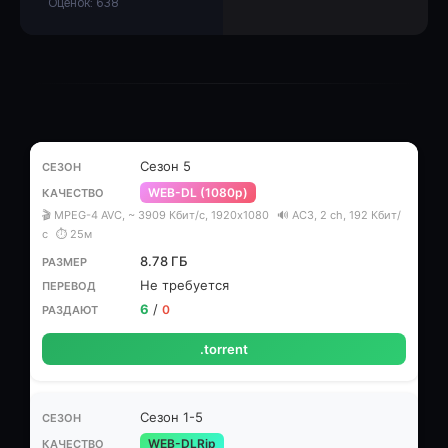
Оценок: 638
Сезон 5
WEB-DL (1080p)
🎬 MPEG-4 AVC, ~ 3909 Кбит/с, 1920x1080
🔊 AC3, 2 ch, 192 Кбит/
с
⏱ 25м
8.78 ГБ
Не требуется
6
/
0
.torrent
Сезон 1-5
WEB-DLRip