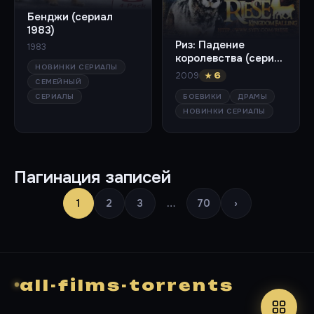
Бенджи (сериал
1983)
Риз: Падение
1983
королевства (сериал
НОВИНКИ СЕРИАЛЫ
2009)
2009
★ 6
СЕМЕЙНЫЙ
БОЕВИКИ
ДРАМЫ
СЕРИАЛЫ
НОВИНКИ СЕРИАЛЫ
Пагинация записей
1
2
3
…
70
›
all-films-torrents