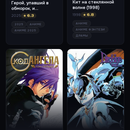
Кит на стеклянной
Герой, упавший в
волне (1998)
обморок, и
принцессы-убийцы
1998
★ 6.8
2025
★ 6.3
(сериал 2025)
АНИМЕ
2025
АНИМЕ
АНИМЕ ФЭНТЕЗИ
АНИМЕ 2025
ДРАМЫ