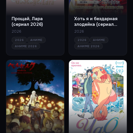
Хоть я и бездарная
Прощай, Лара
злодейка (сериал
(сериал 2026)
2026)
2026
2026
2026
АНИМЕ
2026
АНИМЕ
АНИМЕ 2026
АНИМЕ 2026