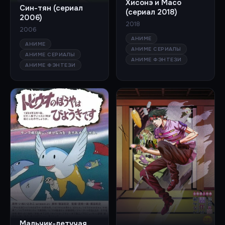
Хисонэ и Масо
Син-тян (сериал
(сериал 2018)
2006)
2018
2006
АНИМЕ
АНИМЕ
АНИМЕ СЕРИАЛЫ
АНИМЕ СЕРИАЛЫ
АНИМЕ ФЭНТЕЗИ
АНИМЕ ФЭНТЕЗИ
Мальчик-летучая