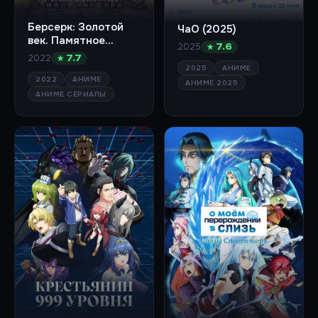
Берсерк: Золотой
ЧаО (2025)
век. Памятное
2025
★ 7.6
издание (сериал
2022
★ 7.7
2022)
2025
АНИМЕ
2022
АНИМЕ
АНИМЕ 2025
АНИМЕ СЕРИАЛЫ