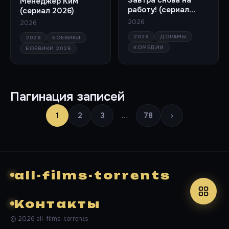
Менеджер Ким
работу! (сериал
(сериал 2026)
2026)
2026
2026
2026
ДОРАМЫ
2026
БОЕВИКИ
КОМЕДИИ
БОЕВИКИ 2026
Пагинация записей
1
2
3
…
78
›
all-films-torrents
Контакты
© 2026 all-films-torrents