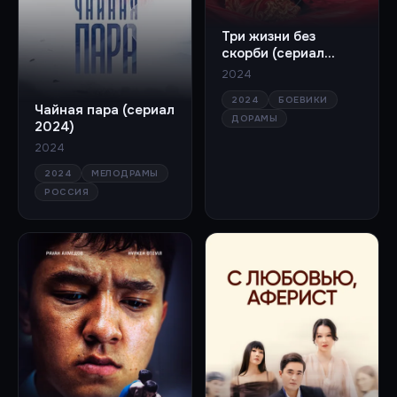
Три жизни без
скорби (сериал
2024)
2024
2024
БОЕВИКИ
Чайная пара (сериал
ДОРАМЫ
2024)
2024
2024
МЕЛОДРАМЫ
РОССИЯ