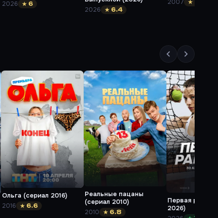
2007
★ 6.8
2026
★ 6
2026
★ 6.4
Реальные пацаны
Ольга (сериал 2016)
Первая ракетка
(сериал 2010)
2016
★ 6.6
2026)
2010
★ 6.8