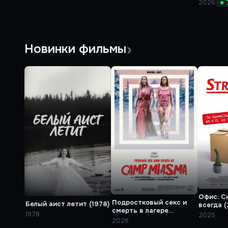
2026
★ 
Новинки фильмы
Офис: С
Подростковый секс и
Белый аист летит (1978)
всегда (
смерть в лагере
1978
2025
«Миазма» (2026)
2026