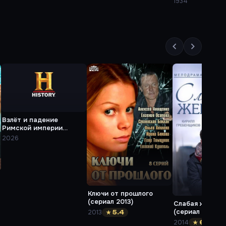
1934
Взлёт и падение
Римской империи
(сериал 2026)
2026
Ключи от прошлого
(сериал 2013)
Слабая женщи
(сериал 2014)
2013
★ 5.4
2014
★ 6.2