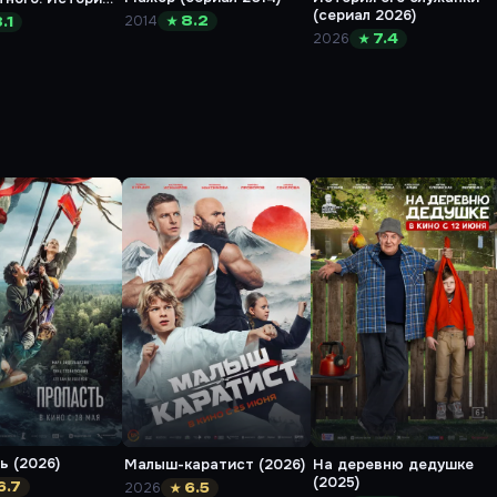
(сериал 2026)
ючениях в
2014
★ 8.2
.1
мире (сериал
2026
★ 7.4
ь (2026)
Малыш-каратист (2026)
На деревню дедушке
(2025)
6.7
2026
★ 6.5