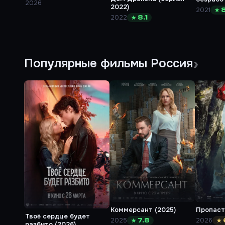
2026
2022)
о прикл
2021
★ 8
другом 
2022
★ 8.1
2021)
Популярные фильмы Россия
Коммерсант (2025)
Пропаст
Твоё сердце будет
2025
2026
★ 7.8
★ 
разбито (2026)