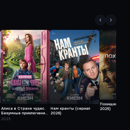
Похищение (се
Алиса в Стране чудес.
Нам кранты (сериал
2025)
Безумные приключения
2026)
(сериал 2025)
2025