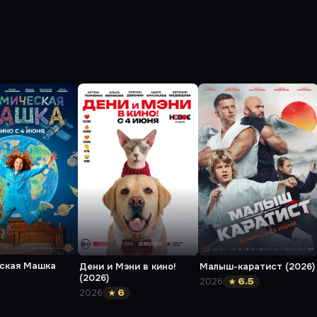
ская Машка
Дени и Мэни в кино!
Малыш-каратист (2026)
(2026)
2026
★ 6.5
2026
★ 6