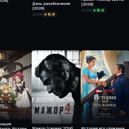
026)
День разоблачения
(2026)
(2026)
2026
★ 8.4
2026
★ 6.3
нация
Мажор (сериал 2014)
История его служанки
тного: История