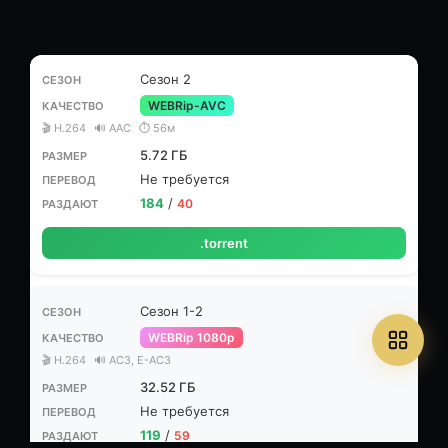
Сезон 2
WEBRip-AVC
🎬 H.264
🔊 AAC
⏱ 56м
5.72 ГБ
Не требуется
184
/
40
.torrent
Сезон 1-2
WEBRip 1080p
🎬 H.264
🔊 AC3, E-AC3
32.52 ГБ
Не требуется
119
/
59