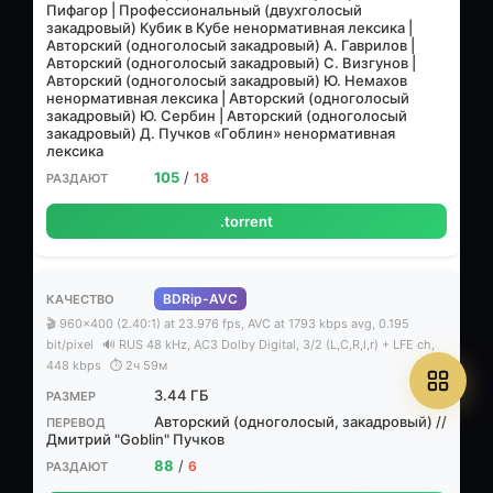
Пифагор | Профессиональный (двухголосый
закадровый) Кубик в Кубе ненормативная лексика |
Авторский (одноголосый закадровый) А. Гаврилов |
Авторский (одноголосый закадровый) С. Визгунов |
Авторский (одноголосый закадровый) Ю. Немахов
ненормативная лексика | Авторский (одноголосый
закадровый) Ю. Сербин | Авторский (одноголосый
закадровый) Д. Пучков «Гоблин» ненормативная
лексика
105
/
18
.torrent
BDRip-AVC
🎬 960x400 (2.40:1) at 23.976 fps, AVC at 1793 kbps avg, 0.195
bit/pixel
🔊 RUS 48 kHz, AC3 Dolby Digital, 3/2 (L,C,R,l,r) + LFE ch,
448 kbps
⏱ 2ч 59м
3.44 ГБ
Авторский (одноголосый, закадровый) //
Дмитрий "Goblin" Пучков
88
/
6