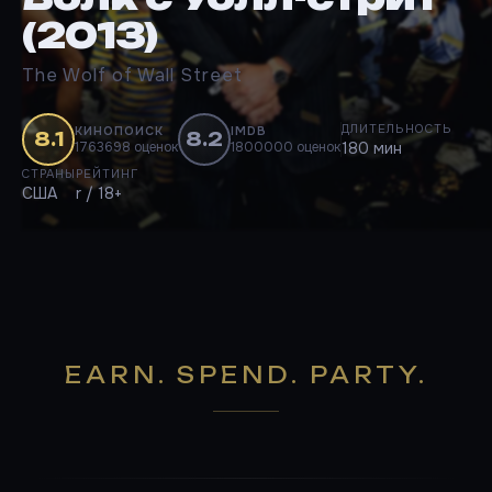
(2013)
The Wolf of Wall Street
ДЛИТЕЛЬНОСТЬ
КИНОПОИСК
IMDB
8.1
8.2
1763698 оценок
1800000 оценок
180 мин
СТРАНЫ
РЕЙТИНГ
США
r / 18+
EARN. SPEND. PARTY.