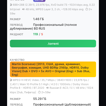
🎬 688x288 (2.39:1), 23.976 fps, XviD build 73 ~1024 kbps avg, 0.22
bit/pixel
🔊 48 kHz, MPEG Layer 3, 2 ch, ~128.00 kbps avg
⏱ 2ч
59м
1.46 ГБ
Профессиональный (полное
дублирование) BD RUS
119
/
5
.torrent
Martin Scorsese) [2013, США, драма, криминал,
биография, комедия, UHD BDRip 2160p, HDR10, Dolby
Vision] Dub + DVO + 5x AVO + Original (Eng) + Sub (Rus,
Eng)
🎬 MPEG-H HEVC Video / 35,7 Mbps / 3840x1600 / 23,976 fps /
2,40:1 / Main 10 Profile 5.1 High / 4:2:0 / 1000nits / Dolby Vision
Profile 8 - HDR10 / BT.2020
🔊 Russian E-AC3 / 5.1 / 48 kHz / 1024
kbps |Dub, Пифагор|
⏱ 2ч 59м
55.29 ГБ
Профессиональный (дублированный)