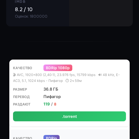
IMDB
8.2 / 10
Оценок: 1800000
BDRip 1080p
🎬 AVC, 1920x800 (2,40:1), 23.976 fps, 15799 kbps
🔊 48 kHz, E-
AC3, 5.1, 1024 kbps - Пифагор
⏱ 2ч 59м
36.8 ГБ
Пифагор
119
/
8
.torrent
BDRip