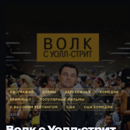
БИОГРАФИЯ
ДРАМЫ
ЗАРУБЕЖНЫЕ
КОМЕДИИ
КРИМИНАЛ
ПОПУЛЯРНЫЕ ФИЛЬМЫ
С ВЫСОКИМ РЕЙТИНГОМ
США
США КОМЕДИИ
2013
Волк с Уолл-стрит