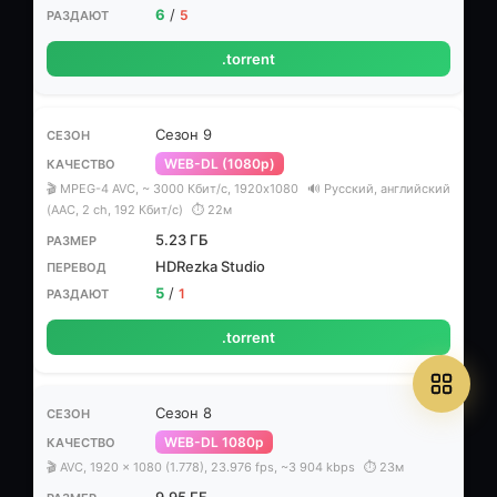
6
/
5
.torrent
Сезон 9
WEB-DL (1080p)
🎬 MPEG-4 AVC, ~ 3000 Кбит/с, 1920x1080
🔊 Русский, английский
(AАC, 2 ch, 192 Кбит/с)
⏱ 22м
5.23 ГБ
HDRezka Studio
5
/
1
.torrent
Сезон 8
WEB-DL 1080p
🎬 AVC, 1920 x 1080 (1.778), 23.976 fps, ~3 904 kbps
⏱ 23м
9.95 ГБ