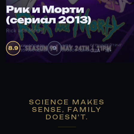
Рик и Морти
(сериал 2013)
Rick and Morty
СТРАНЫ
РЕЙТИНГ
КИНОПОИСК
IMDB
8.9
9
957356 оценок
690000 оценок
США
18+
SCIENCE MAKES
SENSE, FAMILY
DOESN'T.