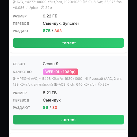
🎬 AVC, ~4277-10000 Кбит/сек, 1920x1080 (16:9), 8 Бит, 23,976 fps,
~0.086 bit/pixel
⏱ 22м
9.22 ГБ
Сыендук, Syncmer
875
/
863
.torrent
Сезон 9
WEB-DL (1080p)
🎬 MPEG-4 AVC, ~ 5498 Кбит/с, 1920x1080
🔊 Русский (AAС, 2 ch,
129 Кбит/с), английский (E-AC3, 6 ch, 640 Кбит/с)
⏱ 22м
8.21 ГБ
Сыендук
86
/
30
.torrent