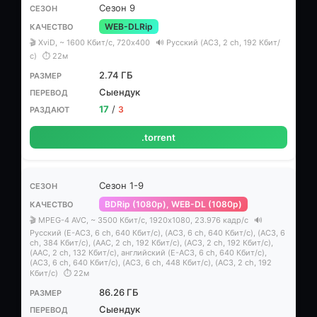
Сезон 9
WEB-DLRip
🎬 XviD, ~ 1600 Кбит/с, 720x400
🔊 Русский (AC3, 2 ch, 192 Кбит/
с)
⏱ 22м
2.74 ГБ
Сыендук
17
/
3
.torrent
Сезон 1-9
BDRip (1080p), WEB-DL (1080p)
🎬 MPEG-4 AVC, ~ 3500 Кбит/с, 1920x1080, 23.976 кадр/с
🔊
Русский (E-AC3, 6 ch, 640 Кбит/с), (AC3, 6 ch, 640 Кбит/с), (AC3, 6
ch, 384 Кбит/с), (AAC, 2 ch, 192 Кбит/с), (AC3, 2 ch, 192 Кбит/с),
(AAC, 2 ch, 132 Кбит/с), английский (E-AC3, 6 ch, 640 Кбит/с),
(AC3, 6 ch, 640 Кбит/с), (AC3, 6 ch, 448 Кбит/с), (AC3, 2 ch, 192
Кбит/с)
⏱ 22м
86.26 ГБ
Сыендук