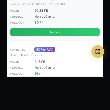
/ AC3 / 6 ch / 384 kbps / 48 kHz
⏱ 2ч 0м
20.88 ГБ
Не требуется
30
/
1
.torrent
BDRip-AVC
🎬 AVC
🔊 AC3
⏱ 2ч 0м
2.18 ГБ
Не требуется
14
/
1
.torrent
BDRip 720p
🎬 AVC, 1280x538 (2.40:1), 4 849 Kbps, 24.000 fps, 0.293 bit/pixel