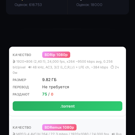
Оценок: 616753
Оценок: 18000
BDRip 1080p
🎬 1920x806 (2,40:1), 24,000 fps, x264 ~9500 kbps avg, 0.256
bit/pixel
🔊 48 kHz, AC3, 3/2 (L,C,R,l,r) + LFE ch, ~384 kbps
⏱ 2ч
0м
9.82 ГБ
Не требуется
75
/
0
.torrent
BDRemux 1080p
🎬 MPEG-4 AVC/H.264 / 22.3 mbps / 1920x1080 / 24.000 fps
🔊 Rus