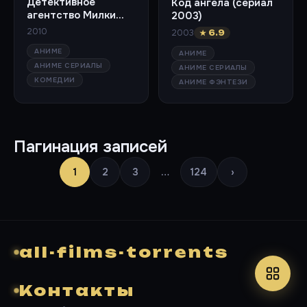
Детективное
Код ангела (сериал
агентство Милки
2003)
Холмс (сериал 2010)
2010
2003
★ 6.9
АНИМЕ
АНИМЕ
АНИМЕ СЕРИАЛЫ
АНИМЕ СЕРИАЛЫ
КОМЕДИИ
АНИМЕ ФЭНТЕЗИ
Пагинация записей
1
2
3
…
124
›
all-films-torrents
Контакты