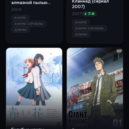
Кланнад (сериал
алмазной пылью
2007)
(сериал 2004)
2004
2007
★ 7.9
АНИМЕ
АНИМЕ
АНИМЕ СЕРИАЛЫ
АНИМЕ СЕРИАЛЫ
ДРАМЫ
ДРАМЫ