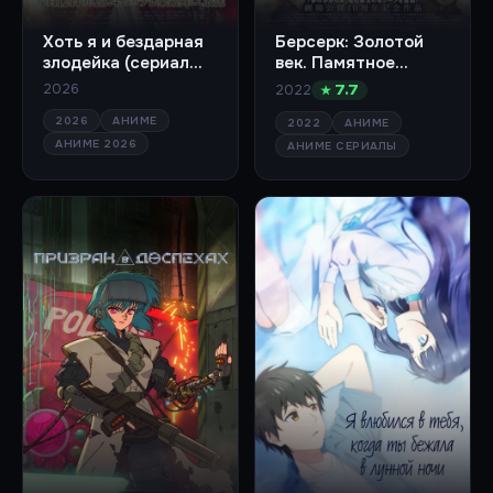
Хоть я и бездарная
Берсерк: Золотой
злодейка (сериал
век. Памятное
2026)
издание (сериал
2026
2022
★ 7.7
2022)
2026
АНИМЕ
2022
АНИМЕ
АНИМЕ 2026
АНИМЕ СЕРИАЛЫ