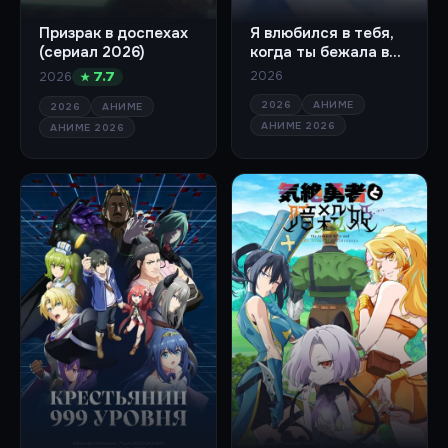
Призрак в доспехах
Я влюбился в тебя,
(сериал 2026)
когда ты бежала в
лунной ночи (сериал
2026
2026
★ 7.7
2026)
2026
АНИМЕ
2026
АНИМЕ
АНИМЕ 2026
АНИМЕ 2026