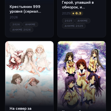
Герой, упавший в
Крестьянин 999
обморок, и
уровня (сериал
принцессы-убийцы
2025
★ 6.3
2026)
(сериал 2025)
2026
2025
АНИМЕ
2026
АНИМЕ
АНИМЕ 2025
АНИМЕ 2026
На север за