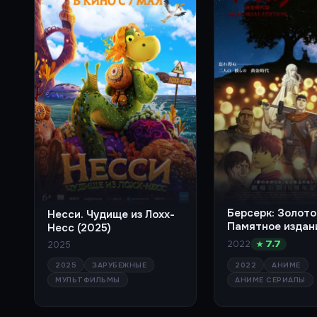
Берсерк: Золото
Несси. Чудище из Лохх-
Памятное издан
Несс (2025)
(сериал 2022)
2022
2025
★ 7.7
2025
ЗАРУБЕЖНЫЕ
2022
АНИМЕ
МУЛЬТФИЛЬМЫ
АНИМЕ СЕРИАЛЫ