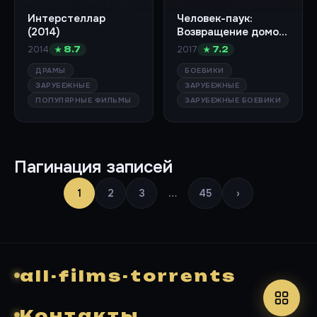
Интерстеллар
Человек-паук:
(2014)
Возвращение домой
(2017)
2014
2017
★ 8.7
★ 7.2
ДРАМЫ
БОЕВИКИ
ЗАРУБЕЖНЫЕ
ЗАРУБЕЖНЫЕ
ПОПУЛЯРНЫЕ ФИЛЬМЫ
ЗАРУБЕЖНЫЕ БОЕВИКИ
Пагинация записей
1
2
3
…
45
›
all-films-torrents
Контакты