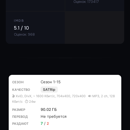
Оценок: 173417
IMDB
5.1 / 10
Оценок: 968
Сезон 1-15
SATRip
🎬 XviD, DivX, ~ 1600 Кбит/с, 704х400, 720x400
🔊 MP3, 2 ch, 128
Кбит/с
⏱ 24м
90.02 ГБ
Не требуется
7
/
2