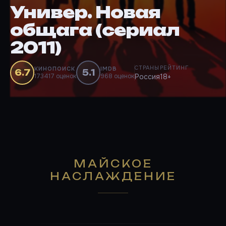
Универ. Новая
общага (сериал
2011)
СТРАНЫ
РЕЙТИНГ
КИНОПОИСК
IMDB
6.7
5.1
173417 оценок
968 оценок
Россия
18+
МАЙСКОЕ
НАСЛАЖДЕНИЕ