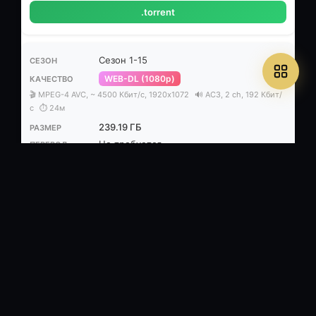
.torrent
Сезон 1-15
WEB-DL (1080p)
🎬 MPEG-4 AVC, ~ 4500 Кбит/с, 1920х1072
🔊 AC3, 2 ch, 192 Кбит/
с
⏱ 24м
239.19 ГБ
Не требуется
6
/
5
.torrent
Сезон 1-15
SATRip
🎬 MPEG-4 AVC, ~ 1900 Кбит/с, 704х400, 720x400
🔊 MP3, 2 ch,
128 Кбит/с
⏱ 24м
104.55 ГБ