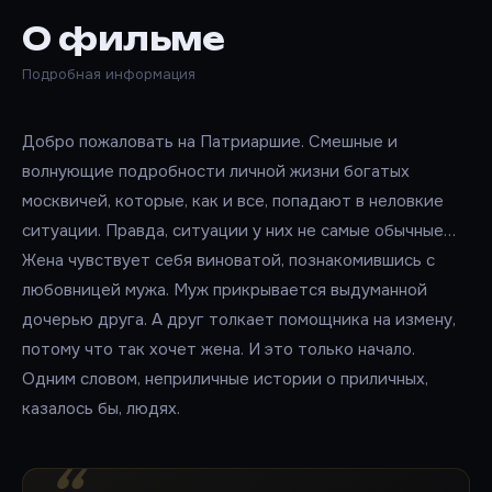
О фильме
Подробная информация
Добро пожаловать на Патриаршие. Смешные и
волнующие подробности личной жизни богатых
москвичей, которые, как и все, попадают в неловкие
ситуации. Правда, ситуации у них не самые обычные…
Жена чувствует себя виноватой, познакомившись с
любовницей мужа. Муж прикрывается выдуманной
дочерью друга. А друг толкает помощника на измену,
потому что так хочет жена. И это только начало.
Одним словом, неприличные истории о приличных,
казалось бы, людях.