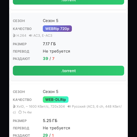
Сезон 5
WEBRip 720p
🎬 H.264
🔊 AC3, E-AC3
7.17 ГБ
Не требуется
39
/
7
.torrent
Сезон 5
WEB-DLRip
🎬 XviD, ~ 1600 Кбит/с, 720x304
🔊 Русский (AC3, 6 ch, 448 Кбит/
с)
⏱ 1ч 4м
5.25 ГБ
Не требуется
29
/
1