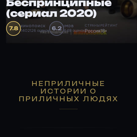
Беспринципные
(сериал 2020)
СТРАНЫ
РЕЙТИНГ
КИНОПОИСК
IMDB
7.8
6.2
1402126 оценок
648 оценок
Россия
18+
НЕПРИЛИЧНЫЕ
ИСТОРИИ О
ПРИЛИЧНЫХ ЛЮДЯХ