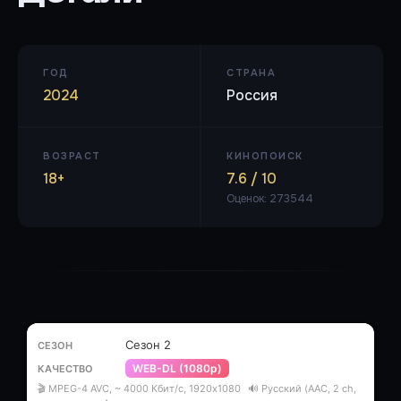
ГОД
СТРАНА
2024
Россия
ВОЗРАСТ
КИНОПОИСК
18+
7.6 / 10
Оценок: 273544
Сезон 2
WEB-DL (1080p)
🎬 MPEG-4 AVC, ~ 4000 Кбит/с, 1920x1080
🔊 Русский (AAC, 2 ch,