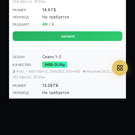
256 Кбит/с)
⏱ 55м
14.6 ГБ
Не требуется
49
/
9
.torrent
Сезон 1-2
WEB-DLRip
🎬 XviD, ~ 1655 Кбит/с, 704x352, 720x400
🔊 Русский (AC3, 2 ch,
192 Кбит/с)
⏱ 55м
13.29 ГБ
Не требуется
41
/
6
.torrent
Сезон 2