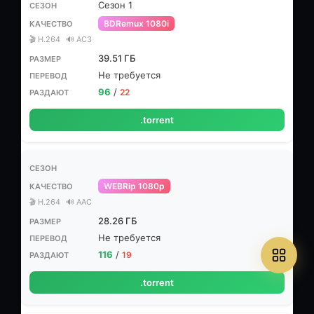
Сезон 1
BDRemux 1080i
🎬 H.264
🔊 AC3
39.51 ГБ
Не требуется
96
/
22
.torrent
WEBRip 1080p
🎬 H.264
🔊 AAC
28.26 ГБ
Не требуется
116
/
19
.torrent