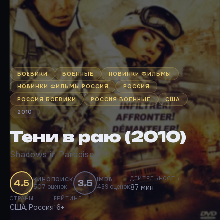
БОЕВИКИ
ВОЕННЫЕ
НОВИНКИ ФИЛЬМЫ
НОВИНКИ ФИЛЬМЫ РОССИЯ
РОССИЯ
РОССИЯ БОЕВИКИ
РОССИЯ ВОЕННЫЕ
США
2010
Тени в раю (2010)
Shadows in Paradise
ДЛИТЕЛЬНОСТЬ
КИНОПОИСК
IMDB
4.5
3.5
507 оценок
439 оценок
87 мин
СТРАНЫ
РЕЙТИНГ
США, Россия
16+