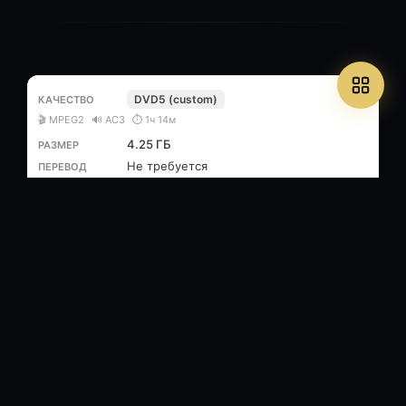
DVD5 (custom)
🎬 MPEG2
🔊 AC3
⏱ 1ч 14м
4.25 ГБ
Не требуется
3
/
0
.torrent
Популярные фильмы