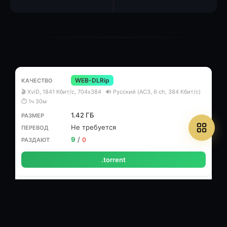
WEB-DLRip
🎬 XviD, 1841 Кбит/с, 704x384
🔊 Русский (AC3, 6 ch, 384 Кбит/с)
⏱ 1ч 30м
1.42 ГБ
Не требуется
9
/
0
.torrent
WEB-DL (1080p)
🎬 MPEG-4 AVC, 2235 Кбит/с, 1920x1040
🔊 Русский (AC3, 6 ch,
384 Кбит/с), (AAC, 6 ch, 512 Кбит/с)
⏱ 1ч 30м