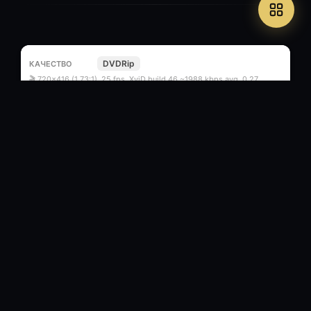
DVDRip
🎬 720x416 (1.73:1), 25 fps, XviD build 46 ~1988 kbps avg, 0.27
bit/pixel
🔊 48 kHz, AC3 Dolby Digital, 2/0 (L,R) ch, ~192.00 kbps
avg
⏱ 1ч 29м
1.37 ГБ
Не требуется
5
/
0
.torrent
WEB-DLRip (1080p)
🎬 MPEG-4 AVC, 2605 Кбит/с, 1920x1080
🔊 Русский (AАС, 2 ch,
128 Кбит/с)
⏱ 1ч 29м
1.71 ГБ
Не требуется