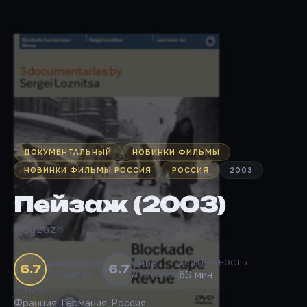
ДОКУМЕНТАЛЬНЫЙ
НОВИНКИ ФИЛЬМЫ
НОВИНКИ ФИЛЬМЫ РОССИЯ
РОССИЯ
2003
Пейзаж (2003)
Peyzazh
ДЛИТЕЛЬНОСТЬ
КИНОПОИСК
IMDB
6.7
6.7
217 оценок
178 оценок
60 мин
СТРАНЫ
Франция, Германия, Россия