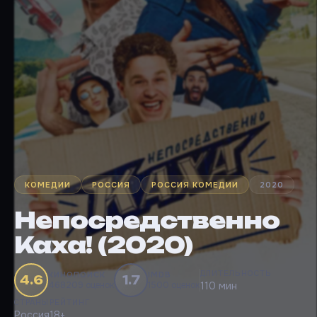
КОМЕДИИ
РОССИЯ
РОССИЯ КОМЕДИИ
2020
Непосредственно
Каха! (2020)
ДЛИТЕЛЬНОСТЬ
КИНОПОИСК
IMDB
4.6
1.7
468209 оценок
1500 оценок
110 мин
СТРАНЫ
РЕЙТИНГ
Россия
18+