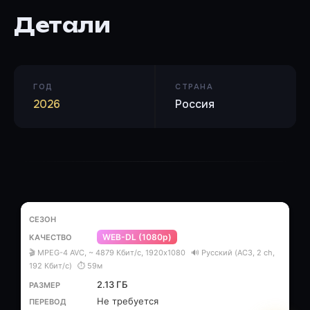
Детали
ГОД
СТРАНА
2026
Россия
WEB-DL (1080p)
🎬 MPEG-4 AVC, ~ 4879 Кбит/с, 1920x1080
🔊 Русский (AC3, 2 ch,
192 Кбит/с)
⏱ 59м
2.13 ГБ
Не требуется