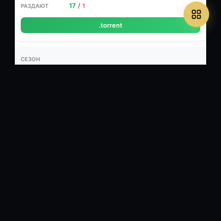
17
/
1
.torrent
WEB-DLRip
🎬 XviD, ~ 1650 Кбит/с, 720x400
🔊 Русский (AC3, 2 ch, 192 Кбит/
с)
⏱ 59м
782 МБ
Не требуется
14
/
0
.torrent
WEB-DLRip (AVC)
🎬 MPEG-4 AVC, ~ 1800 Кбит/с, 1024x576
🔊 Русский (AAC, 2 ch,
192 Кбит/с)
⏱ 59м