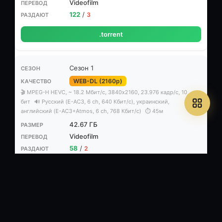
Videofilm
122
/
3
.torrent
Сезон 1
WEB-DL (2160p)
🎬 MPEG-H HEVC, ~ 18.2 Мбит/с, 3840x2160, 23.976 кадр/с, 10
бит
🔊 Русский (E-АС3, 6 ch, 640 Кбит/с), украинский,
английский (E-АС3+Atmos, 6 ch, 768 Кбит/с)
⏱ 45м
42.67 ГБ
Videofilm
58
/
2
.torrent
Сезон 1
WEB-DL (1080p)