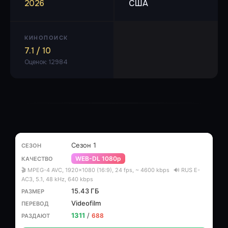
2026
США
КИНОПОИСК
7.1 / 10
Оценок: 12984
Сезон 1
WEB-DL 1080p
🎬 MPEG-4 AVC, 1920x1080 (16:9), 24 fps, ~ 4600 kbps
🔊 RUS E-
AC3, 5.1, 48 kHz, 640 kbps
15.43 ГБ
Videofilm
1311
/
688