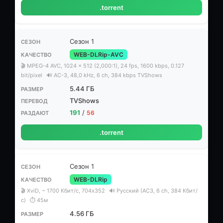
.torrent
Сезон 1
WEB-DLRip-AVC
🎬 MPEG-4 AVC, 1024 x 512 (2,000:1), 24 fps, 1600 kbps, 0.127
bit/pixel
🔊 AC-3, 48,0 kHz, 6 ch, 384 kbps TVShows
5.44 ГБ
TVShows
191
/
56
.torrent
Сезон 1
WEB-DLRip
🎬 XviD, ~ 1700 Кбит/с, 704x352
🔊 Русский (АС3, 6 ch, 384 Кбит/
с)
⏱ 45м
4.56 ГБ