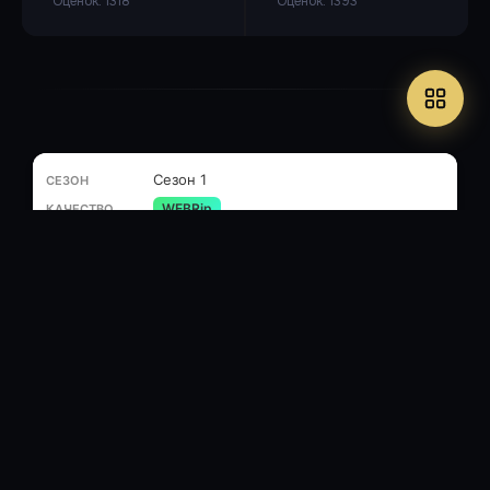
Оценок: 1318
Оценок: 1393
Сезон 1
WEBRip
🎬 DivX, ~ 1500 Кбит/с, 720x404
🔊 Русский (MP3, 2 ch, 128 Кбит/
с)
⏱ 1ч 6м
4.11 ГБ
SOFTBOX
5
/
0
.torrent
Сезон 1
WEB-DL (1080p)