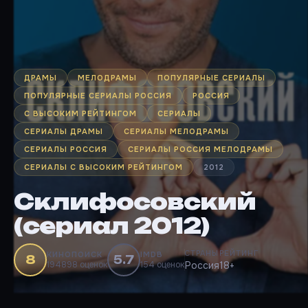
ДРАМЫ
МЕЛОДРАМЫ
ПОПУЛЯРНЫЕ СЕРИАЛЫ
ПОПУЛЯРНЫЕ СЕРИАЛЫ РОССИЯ
РОССИЯ
С ВЫСОКИМ РЕЙТИНГОМ
СЕРИАЛЫ
СЕРИАЛЫ ДРАМЫ
СЕРИАЛЫ МЕЛОДРАМЫ
СЕРИАЛЫ РОССИЯ
СЕРИАЛЫ РОССИЯ МЕЛОДРАМЫ
СЕРИАЛЫ С ВЫСОКИМ РЕЙТИНГОМ
2012
Склифосовский
(сериал 2012)
СТРАНЫ
РЕЙТИНГ
КИНОПОИСК
IMDB
8
5.7
194898 оценок
154 оценок
Россия
18+