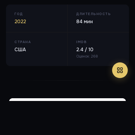
ГОД
ДЛИТЕЛЬНОСТЬ
2022
84 мин
СТРАНА
IMDB
США
2.4 / 10
Оценок: 268
WEB-DL (1080p)
🎬 MPEG-4 AVC, 4000 Кбит/с, 1920x800
🔊 Русский (AAC, 2 ch, 192
Кбит/с)
⏱ 1ч 27м
2.57 ГБ
Профессиональный многоголосый