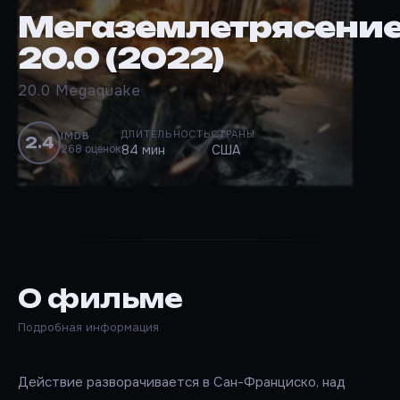
Мегаземлетрясени
20.0 (2022)
20.0 Megaquake
ДЛИТЕЛЬНОСТЬ
СТРАНЫ
IMDB
2.4
268 оценок
84 мин
США
О фильме
Подробная информация
Действие разворачивается в Сан-Франциско, над