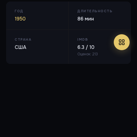
ГОД
ДЛИТЕЛЬНОСТЬ
1950
86 мин
СТРАНА
IMDB
США
6.3 / 10
Оценок: 213
DVDRip
🎬 XviD, 2060 Кбит/с, 640x480
🔊 Русский, английский (AC3, 2 ch,
192 Кбит/с)
⏱ 1ч 24м
1.46 ГБ
Любительский одноголосый