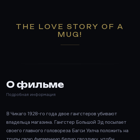
THE LOVE STORY OF A
MUG!
О фильме
Подробная информация
В Чикаго 1928-го года двое гангстеров убивают
владельца магазина. Гангстер Большой Эд посылает
своего главного головореза Багси Уэлча положить на
трупы свою фирменную белую гвоздику, чтобы