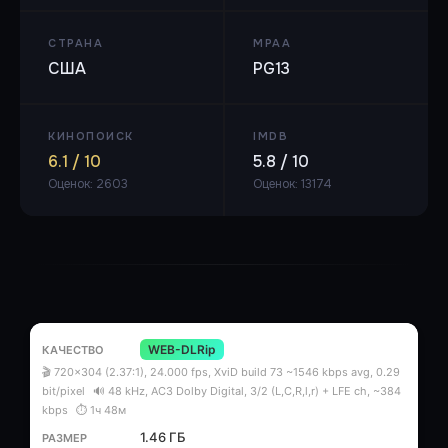
СТРАНА
MPAA
США
PG13
КИНОПОИСК
IMDB
6.1 / 10
5.8 / 10
Оценок: 2603
Оценок: 13174
WEB-DLRip
🎬 720x304 (2.37:1), 24.000 fps, XviD build 73 ~1546 kbps avg, 0.29
bit/pixel
🔊 48 kHz, AC3 Dolby Digital, 3/2 (L,C,R,l,r) + LFE ch, ~384
kbps
⏱ 1ч 48м
1.46 ГБ