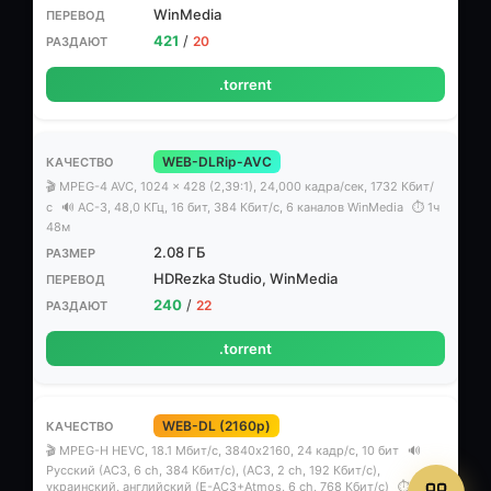
WinMedia
421
/
20
.torrent
WEB-DLRip-AVC
🎬 MPEG-4 AVC, 1024 x 428 (2,39:1), 24,000 кадра/сек, 1732 Кбит/
с
🔊 AC-3, 48,0 КГц, 16 бит, 384 Кбит/с, 6 каналов WinMedia
⏱ 1ч
48м
2.08 ГБ
HDRezka Studio, WinMedia
240
/
22
.torrent
WEB-DL (2160p)
🎬 MPEG-H HEVC, 18.1 Мбит/с, 3840x2160, 24 кадр/с, 10 бит
🔊
Русский (АС3, 6 ch, 384 Кбит/с), (AC3, 2 ch, 192 Кбит/с),
украинский, английский (E-AC3+Atmos, 6 ch, 768 Кбит/с)
⏱ 1ч