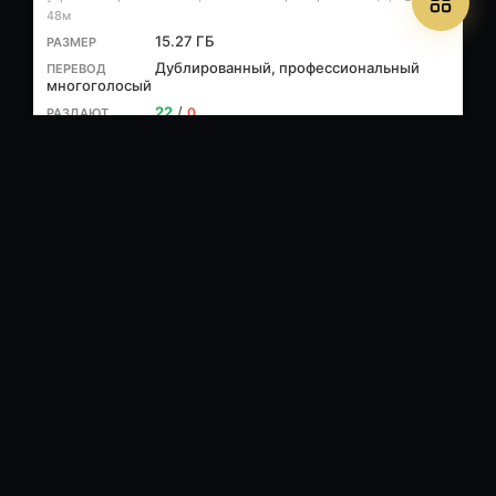
48м
15.27 ГБ
Дублированный, профессиональный
многоголосый
22
/
0
.torrent
WEB-DL (1080p)
🎬 MPEG-4 AVC, 5991 Кбит/с, 1920x1080
🔊 Русский (АС3, 6 ch,
384 Кбит/с), (AC3, 2 ch, 192 Кбит/с), английский (Е-АС3+Atmos, 6
ch, 768 Кбит/с)
⏱ 1ч 48м
5.54 ГБ
Дублированный, профессиональный
многоголосый
17
/
0
.torrent