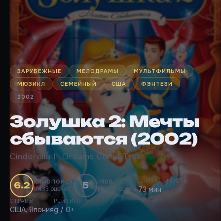
ЗАРУБЕЖНЫЕ
МЕЛОДРАМЫ
МУЛЬТФИЛЬМЫ
МЮЗИКЛ
СЕМЕЙНЫЙ
США
ФЭНТЕЗИ
2002
Золушка 2: Мечты
сбываются (2002)
Cinderella II: Dreams Come True
ДЛИТЕЛЬНОСТЬ
КИНОПОИСК
IMDB
6.2
5
11433 оценок
15000 оценок
73 мин
СТРАНЫ
РЕЙТИНГ
США, Япония
g / 0+