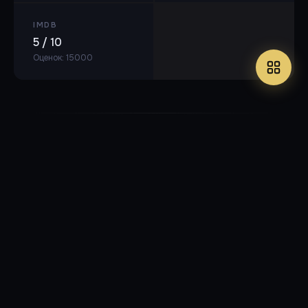
IMDB
5 / 10
Оценок: 15000
WEB-DL 1080p
🎬 AVC, 1824x1080 (16:9), 23.976 fps, ~5 060 kbps
⏱ 1ч 35м
3.27 ГБ
Невафильм
21
/
0
.torrent