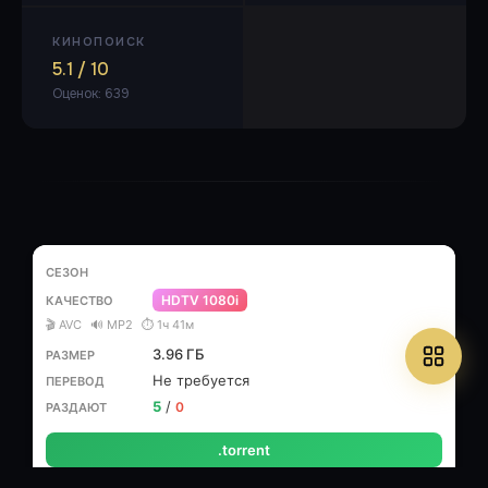
КИНОПОИСК
5.1 / 10
Оценок: 639
HDTV 1080i
🎬 AVC
🔊 MP2
⏱ 1ч 41м
3.96 ГБ
Не требуется
5
/
0
.torrent