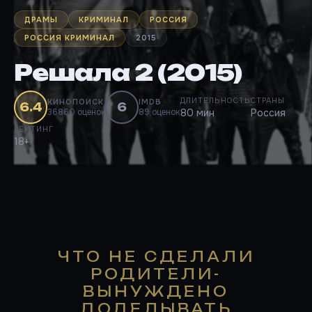
ДРАМЫ
КРИМИНАЛ
РОССИЯ
РОССИЯ КРИМИНАЛ
2015
Решала 2 (2015)
ДЛИТЕЛЬНОСТЬ
СТРАНЫ
КИНОПОИСК
IMDB
6.4
6
36860 оценок
89 оценок
80 мин
Россия
РЕЙТИНГ
18+
ЧТО НЕ СДЕЛАЛИ
РОДИТЕЛИ-
ВЫНУЖДЕНО
ДОДЕЛЫВАТЬ