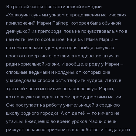
В третьей части фантастической комедии
«Хэллоуинтаун» мы узнаём о продолжении магических
приключений Марни Пайпер, которая была обычной
девчушкой из пригорода, пока не почувствовала, что в
ней есть нечто особенное. Ещё бы! Мама Марни —
потомственная ведьма, которая, выйдя замуж за
простого смертного, оставила колдовские штучки
ради нормальной жизни. И вообще, в роду у Марни —
сплошные ведьмаки и колдуны, от которых она
унаследовала способность творить чудеса. И вот, в
третьей части мы видим повзрослевшую Марни,
которая уже овладела всеми премудростями магии.
Она поступает на работу учительницей в среднюю
школу родного городка. А от детей — то ничего не
утаишь! Ежедневно во время уроков Марни очень
рискует нечаянно применить волшебство, и тогда дети