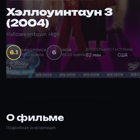
Хэллоуинтаун 3
(2004)
Halloweentown High
ДЛИТЕЛЬНОСТЬ
СТРАНЫ
КИНОПОИСК
IMDB
6.1
6
1062 оценок
9600 оценок
82 мин
США
РЕЙТИНГ
6+
О фильме
Подробная информация