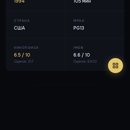
1994
105 мин
СТРАНА
MPAA
США
PG13
КИНОПОИСК
IMDB
6.5 / 10
6.6 / 10
Оценок: 317
Оценок: 6300
DVDRemux
🎬 720x480 (16:9) @ 854x480, MPEG-2 Video / 4394 kbps / 23,976
fps /
🔊 AC3, 48 kHz, 2ch, 192.00 kbps: [RUS]
⏱ 1ч 44м
3.68 ГБ