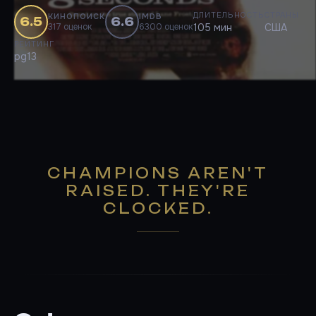
ДЛИТЕЛЬНОСТЬ
СТРАНЫ
КИНОПОИСК
IMDB
6.5
6.6
317 оценок
6300 оценок
105 мин
США
РЕЙТИНГ
pg13
CHAMPIONS AREN'T
RAISED. THEY'RE
CLOCKED.