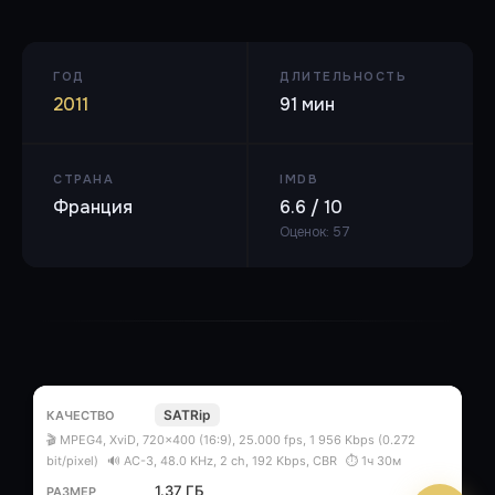
ГОД
ДЛИТЕЛЬНОСТЬ
2011
91 мин
СТРАНА
IMDB
Франция
6.6 / 10
Оценок: 57
SATRip
🎬 MPEG4, XviD, 720x400 (16:9), 25.000 fps, 1 956 Kbps (0.272
bit/pixel)
🔊 AC-3, 48.0 KHz, 2 ch, 192 Kbps, CBR
⏱ 1ч 30м
1.37 ГБ