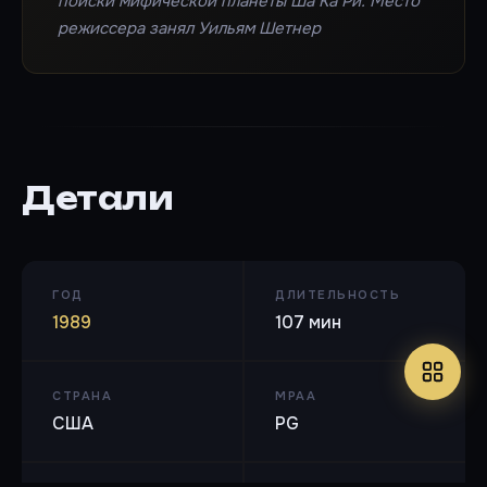
поиски мифической планеты Ша Ка Ри. Место
режиссера занял Уильям Шетнер
Детали
ГОД
ДЛИТЕЛЬНОСТЬ
1989
107 мин
СТРАНА
MPAA
США
PG