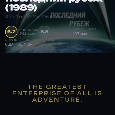
(1989)
Star Trek V: The Final Frontier
ДЛИТЕЛЬНОСТЬ
КИНОПОИСК
IMDB
6.2
5.5
4542 оценок
68000 оценок
107 мин
СТРАНЫ
РЕЙТИНГ
США
pg / 12+
THE GREATEST
ENTERPRISE OF ALL IS
ADVENTURE.