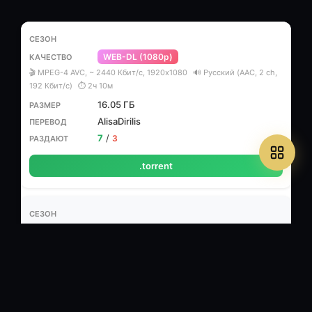
WEB-DL (1080p)
🎬 MPEG-4 AVC, ~ 2440 Кбит/с, 1920x1080
🔊 Русский (AАС, 2 ch,
192 Кбит/с)
⏱ 2ч 10м
16.05 ГБ
AlisaDirilis
7
/
3
.torrent
WEBRip (720p)
🎬 MPEG-4 AVC, ~ 1790 Кбит/с, 1280x720
🔊 Русский (AАС, 2 ch,
128 Кбит/с)
⏱ 2ч 10м
12.75 ГБ
DeziDenizi