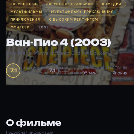
ЗАРУБЕЖНЫЕ
ЗАРУБЕЖНЫЕ БОЕВИКИ
КОМЕДИИ
МУЛЬТФИЛЬМЫ
МУЛЬТФИЛЬМЫ ПРИКЛЮЧЕНИЯ
ПРИКЛЮЧЕНИЯ
С ВЫСОКИМ РЕЙТИНГОМ
ФЭНТЕЗИ
2003
Ван-Пис 4 (2003)
One Piece Movie 4: Dead End no Bouken
ДЛИТЕЛЬНОСТЬ
СТРАНЫ
КИНОПОИСК
IMDB
7.1
7.1
1060 оценок
3400 оценок
95 мин
Япония
О фильме
Подробная информация