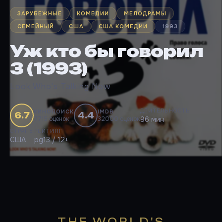
ЗАРУБЕЖНЫЕ
КОМЕДИИ
МЕЛОДРАМЫ
СЕМЕЙНЫЙ
США
США КОМЕДИИ
1993
Уж кто бы говорил
3 (1993)
Look Who's Talking Now
ДЛИТЕЛЬНОСТЬ
КИНОПОИСК
IMDB
6.7
4.4
7715 оценок
32000 оценок
96 мин
СТРАНЫ
РЕЙТИНГ
США
pg13 / 12+
THE WORLD'S