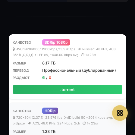
BDRip 1080p
🎬 AVC,1920x800,11900kbps,23,976 fps
🔊 Russian: 48 kHz, AC3,
3/2 (L,C,R,l,r) + LFE ch, ~448.00 kbps avg
⏱ 1ч 23м
8.17 ГБ
Профессиональный (дублированный)
6
/
0
.torrent
HDRip
🎬 720x304 (2.37:1), 23.976 fps, XviD build 50 ~2064 kbps avg, 0.39
bit/pixel
🔊 AC3, 48.0 KHz, 224 kbps, 2ch
⏱ 1ч 23м
1.33 ГБ