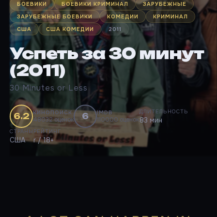
БОЕВИКИ
БОЕВИКИ КРИМИНАЛ
ЗАРУБЕЖНЫЕ
ЗАРУБЕЖНЫЕ БОЕВИКИ
КОМЕДИИ
КРИМИНАЛ
США
США КОМЕДИИ
2011
Успеть за 30 минут
(2011)
30 Minutes or Less
ДЛИТЕЛЬНОСТЬ
КИНОПОИСК
IMDB
6.2
6
48032 оценок
110000 оценок
83 мин
СТРАНЫ
РЕЙТИНГ
США
r / 18+