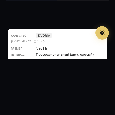
DVDRip
🎬 XviD
🔊 AC3
⏱ 1ч 45м
1.36 ГБ
Профессиональный (двухголосый)
6
/
1
.torrent
Популярные фильмы