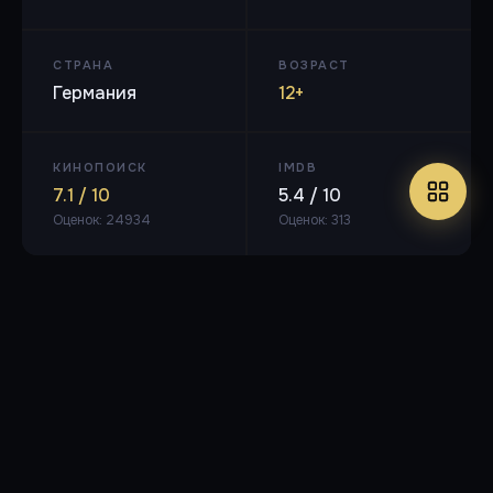
СТРАНА
ВОЗРАСТ
Германия
12+
КИНОПОИСК
IMDB
7.1 / 10
5.4 / 10
Оценок: 24934
Оценок: 313
BDRip (1080p)
🎬 MPEG-4 AVC, 5136 Кбит/с, 1920x1040
🔊 Русский (АС3, 2 ch,
192 Кбит/с), немецкий (DTS, 6 ch, 1510 Кбит/с)
⏱ 1ч 34м
4.58 ГБ