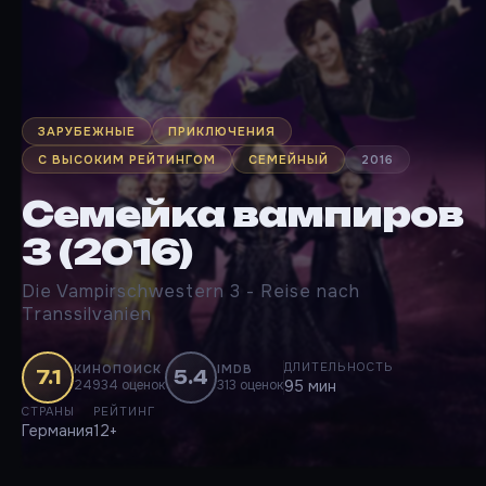
ЗАРУБЕЖНЫЕ
ПРИКЛЮЧЕНИЯ
С ВЫСОКИМ РЕЙТИНГОМ
СЕМЕЙНЫЙ
2016
Семейка вампиров
3 (2016)
Die Vampirschwestern 3 - Reise nach
Transsilvanien
ДЛИТЕЛЬНОСТЬ
КИНОПОИСК
IMDB
7.1
5.4
24934 оценок
313 оценок
95 мин
СТРАНЫ
РЕЙТИНГ
Германия
12+