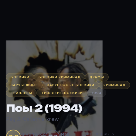
БОЕВИКИ
БОЕВИКИ КРИМИНАЛ
ДРАМЫ
ЗАРУБЕЖНЫЕ
ЗАРУБЕЖНЫЕ БОЕВИКИ
КРИМИНАЛ
ТРИЛЛЕРЫ
ТРИЛЛЕРЫ БОЕВИКИ
1994
Псы 2 (1994)
Psy 2. Ostatnia krew
ДЛИТЕЛЬНОСТЬ
КИНОПОИСК
IMDB