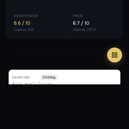
КИНОПОИСК
IMDB
6.6 / 10
6.7 / 10
Оценок: 416
Оценок: 2900
DVDRip
🎬 DivX
🔊 AC3
⏱ 1ч 38м
1.54 ГБ
Профессиональный (многоголосый,
закадровый) + оригинальная дорожка
4
/
1
.torrent