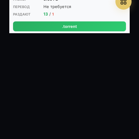
Не требуется
13
/
1
.torrent
Сезон 1
WEB-DL (1080p)
🎬 MPEG-4 AVC, ~ 5300 Кбит/с, 1920x1080
🔊 Русский (AAC, 2 ch,
192 Кбит/с)
⏱ 45м
14.03 ГБ
Не требуется
12
/
1
.torrent
Сезон 1
SATRip