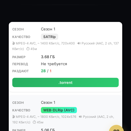
Сезон 1
SATRip
🎬 MPEG-4 AVC, ~ 1400 Кбит/с, 720x400
🔊 Русский (AAC, 2 ch, 137
Кбит/с)
⏱ 45м
3.68 ГБ
Не требуется
28
/
1
.torrent
Сезон 1
WEB-DLRip (AVC)
🎬 MPEG-4 AVC, ~ 1800 Кбит/с, 1024x576
🔊 Русский (AAC, 2 ch,
192 Кбит/с)
⏱ 45м
5.06 ГБ