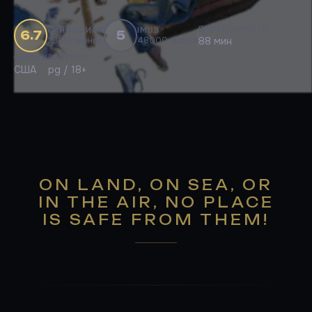
ДЛИТЕЛЬНОСТЬ
КИНОПОИСК
IMDB
6.7
5
23812 оценок
48000 оценок
88 мин
СТРАНЫ
РЕЙТИНГ
США
pg / 18+
ON LAND, ON SEA, OR
IN THE AIR, NO PLACE
IS SAFE FROM THEM!