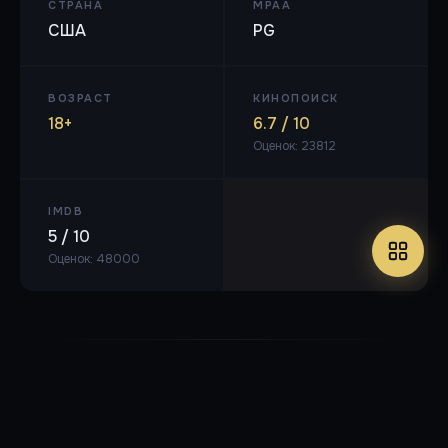
СТРАНА
MPAA
США
PG
ВОЗРАСТ
КИНОПОИСК
18+
6.7 / 10
Оценок: 23812
IMDB
5 / 10
Оценок: 48000
BDRemux 1080p
🎬 MPEG-4 AVC, 27393 Кбит/с, 1920x1080, 23.976 кадр/с
🔊