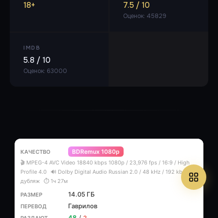
18+
7.5 / 10
Оценок: 45829
IMDB
5.8 / 10
Оценок: 63000
BDRemux 1080p
🎬 MPEG-4 AVC Video 18840 kbps 1080p / 23,976 fps / 16:9 / High
Profile 4.0
🔊 Dolby Digital Audio Russian 2.0 / 48 kHz / 192 kbps |
дубляж
⏱ 1ч 27м
14.05 ГБ
Гаврилов
48
/
2