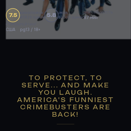
ДЛИТЕЛЬНОСТЬ
КИНОПОИСК
IMDB
7.5
5.8
45829 оценок
63000 оценок
87 мин
СТРАНЫ
РЕЙТИНГ
США
pg13 / 18+
TO PROTECT, TO
SERVE... AND MAKE
YOU LAUGH.
AMERICA'S FUNNIEST
CRIMEBUSTERS ARE
BACK!