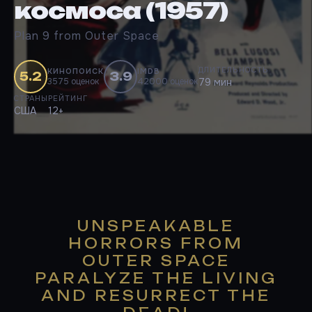
космоса (1957)
Plan 9 from Outer Space
ДЛИТЕЛЬНОСТЬ
КИНОПОИСК
IMDB
5.2
3.9
3575 оценок
42000 оценок
79 мин
СТРАНЫ
РЕЙТИНГ
США
12+
UNSPEAKABLE
HORRORS FROM
OUTER SPACE
PARALYZE THE LIVING
AND RESURRECT THE