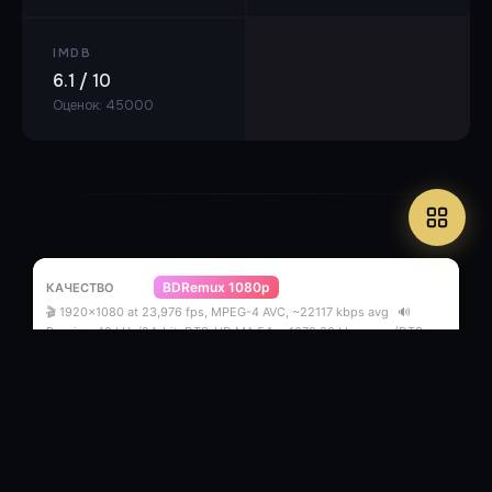
IMDB
6.1 / 10
Оценок: 45000
BDRemux 1080p
🎬 1920x1080 at 23,976 fps, MPEG-4 AVC, ~22117 kbps avg
🔊
Russian: 48 kHz/24-bit, DTS-HD MA 5.1, ~4078.00 kbps avg (DTS
Core: 5.1 / 48 kHz / 1509 kbps / 24-bit) |Многоголосый закадровый,
Видеосервис|
⏱ 1ч 46м
24.56 ГБ
НТВ+
9
/
4
.torrent