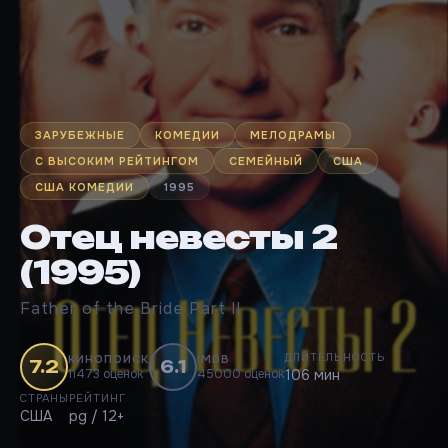
ЗАРУБЕЖНЫЕ
КОМЕДИИ
МЕЛОДРАМЫ
С ВЫСОКИМ РЕЙТИНГОМ
СЕМЕЙНЫЙ
США
США КОМЕДИИ
1995
Отец невесты 2
(1995)
Father of the Bride Part II
ДЛИТЕЛЬНОСТЬ
КИНОПОИСК
IMDB
7.2
6.1
11473 оценок
45000 оценок
106 мин
СТРАНЫ
РЕЙТИНГ
США
pg / 12+