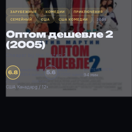
ЗАРУБЕЖНЫЕ
КОМЕДИИ
ПРИКЛЮЧЕНИЯ
СЕМЕЙНЫЙ
США
США КОМЕДИИ
2005
Оптом дешевле 2
(2005)
Cheaper by the Dozen 2
ДЛИТЕЛЬНОСТЬ
КИНОПОИСК
IMDB
6.8
5.6
16354 оценок
67000 оценок
94 мин
СТРАНЫ
РЕЙТИНГ
США, Канада
pg / 12+