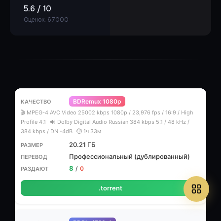
5.6 / 10
Оценок: 67000
BDRemux 1080p
🎬 MPEG-4 AVC Video 25002 kbps 1080p / 23,976 fps / 16:9 / High
Profile 4.1
🔊 Dolby Digital Audio Russian 384 kbps 5.1 / 48 kHz /
384 kbps / DN -4dB
⏱ 1ч 33м
20.21 ГБ
Профессиональный (дублированный)
8
/
0
.torrent