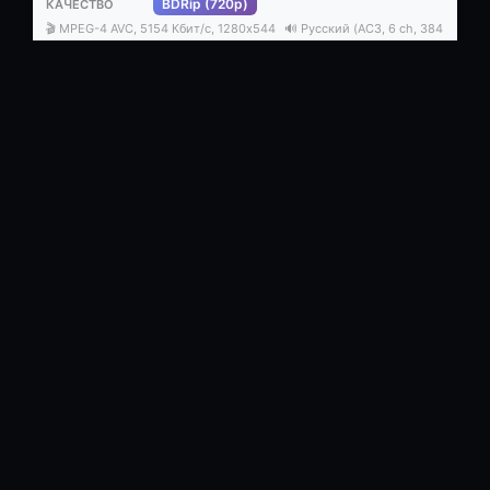
BDRip (720p)
🎬 MPEG-4 AVC, 5154 Кбит/с, 1280x544
🔊 Pусский (AC3, 6 ch, 384
Кбит/с), английский (DTS, 6 ch, 1536 Кбит/с)
⏱ 1ч 33м
4.62 ГБ
Дублированный
2
/
0
.torrent
DVDRip
🎬 XviD, 1786 Кбит/с, 720x304
🔊 AC3, 6 ch, 384 Кбит/с
⏱ 1ч
30м
1.37 ГБ
Дублированный
1
/
0
.torrent